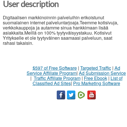
User description
Digitaalisen markkinoinnin palveluihin erikoistunut
suomalainen internet palveluntarjoaja.Teemme kotisivuja,
verkkokauppoja ja autamme sinua hankkimaan lisää
asiakkaita.Meillä on 100% tyytyväisyystakuu. Kotisivut
Yritykselle et ole tyytyväinen saamaasi palveluun, saat
rahasi takaisin.
$597 of Free Software
|
Targeted Traffic
|
Ad
Service Affiliate Program
|
Ad Submission Service
|
Traffic Affiliate Program
|
Free Ebook
|
List of
Classified Ad Sites
|
Pro Marketing Software