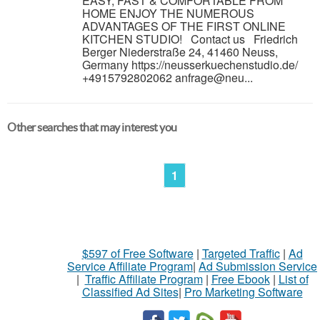
EASY, FAST & COMFORTABLE FROM
HOME ENJOY THE NUMEROUS
ADVANTAGES OF THE FIRST ONLINE
KITCHEN STUDIO! Contact us Friedrich
Berger Niederstraße 24, 41460 Neuss,
Germany https://neusserkuechenstudio.de/
+4915792802062 anfrage@neu...
Other searches that may interest you
1
$597 of Free Software
|
Targeted Traffic
|
Ad
Service Affiliate Program
|
Ad Submission Service
|
Traffic Affiliate Program
|
Free Ebook
|
List of
Classified Ad Sites
|
Pro Marketing Software