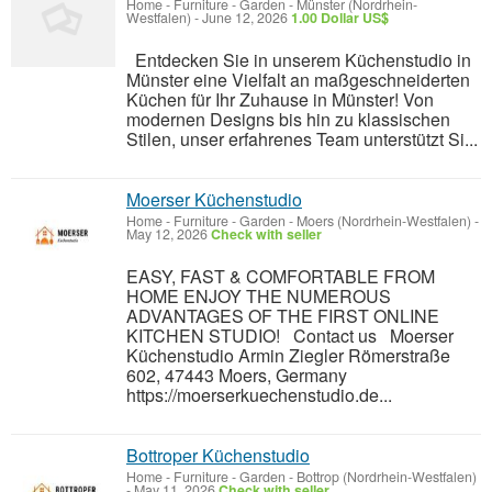
Home - Furniture - Garden
-
Münster (Nordrhein-
Westfalen)
-
June 12, 2026
1.00 Dollar US$
Entdecken Sie in unserem Küchenstudio in
Münster eine Vielfalt an maßgeschneiderten
Küchen für Ihr Zuhause in Münster! Von
modernen Designs bis hin zu klassischen
Stilen, unser erfahrenes Team unterstützt Si...
Moerser Küchenstudio
Home - Furniture - Garden
-
Moers (Nordrhein-Westfalen)
-
May 12, 2026
Check with seller
EASY, FAST & COMFORTABLE FROM
HOME ENJOY THE NUMEROUS
ADVANTAGES OF THE FIRST ONLINE
KITCHEN STUDIO! Contact us Moerser
Küchenstudio Armin Ziegler Römerstraße
602, 47443 Moers, Germany
https://moerserkuechenstudio.de...
Bottroper Küchenstudio
Home - Furniture - Garden
-
Bottrop (Nordrhein-Westfalen)
-
May 11, 2026
Check with seller