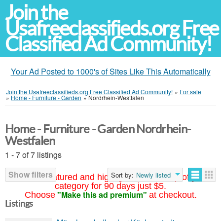
Join the
Usafreeclassifieds.org Free
Classified Ad Community!
Your Ad Posted to 1000's of Sites Like This Automatically
Join the Usafreeclassifieds.org Free Classified Ad Community!
»
For sale
»
Home - Furniture - Garden
»
Nordrhein-Westfalen
Home - Furniture - Garden Nordrhein-
Westfalen
1 - 7 of 7 listings
Show filters
Sort by:
Newly listed
Your ad featured and highlighted at the top of your
category for 90 days just $5.
"Make this ad premium"
Choose
at checkout.
Listings