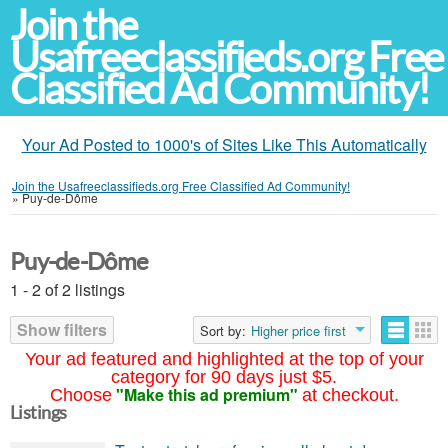
Join the
Usafreeclassifieds.org Free
Classified Ad Community!
Your Ad Posted to 1000's of Sites Like This Automatically
Join the Usafreeclassifieds.org Free Classified Ad Community!
»
Puy-de-Dôme
Puy-de-Dôme
1 - 2 of 2 listings
Show filters
Sort by:
Higher price first
Your ad featured and highlighted at the top of your
category for 90 days just $5.
"Make this ad premium"
Choose
at checkout.
Listings