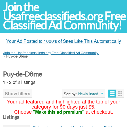
Join the
Usafreeclassifieds.org Free
Classified Ad Community!
Your Ad Posted to 1000's of Sites Like This Automatically
Join the Usafreeclassifieds.org Free Classified Ad Community!
»
Puy-de-Dôme
Puy-de-Dôme
1 - 2 of 2 listings
Show filters
Sort by:
Newly listed
Your ad featured and highlighted at the top of your
category for 90 days just $5.
"Make this ad premium"
Choose
at checkout.
Listings